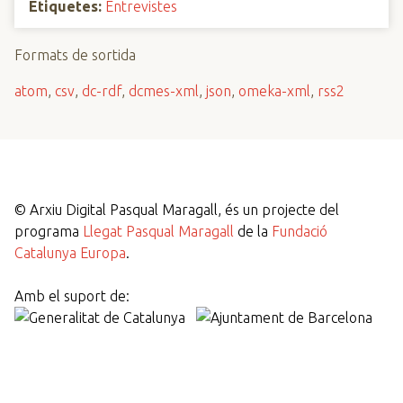
Etiquetes:
Entrevistes
Formats de sortida
atom
,
csv
,
dc-rdf
,
dcmes-xml
,
json
,
omeka-xml
,
rss2
©
Arxiu Digital Pasqual Maragall, és un projecte del
programa
Llegat Pasqual Maragall
de la
Fundació
Catalunya Europa
.
Amb el suport de: