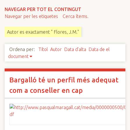
n
NAVEGAR PER TOT EL CONTINGUT
c
Navegar per les etiquetes
Cerca ítems.
i
p
Autor es exactament " Flores, J.M."
a
l
Ordena per:
Títol
Autor
Data d'alta
Data de el
document
Bargalló té un perfil més adequat
com a conseller en cap