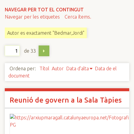
n
NAVEGAR PER TOT EL CONTINGUT
c
Navegar per les etiquetes
Cerca ítems.
i
p
Autor es exactament "Bedmar,Jordi"
a
l
de 33
Ordena per:
Títol
Autor
Data d'alta
Data de el
document
Reunió de govern a la Sala Tàpies