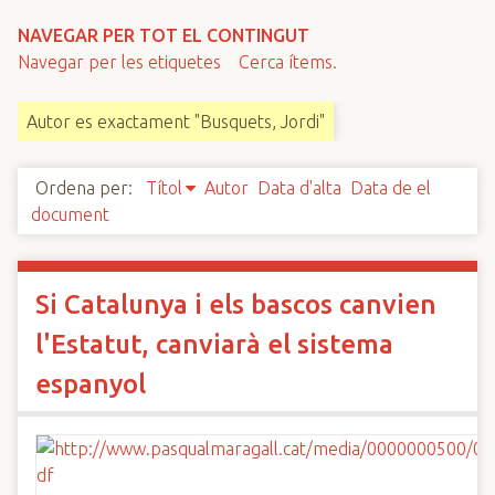
n
NAVEGAR PER TOT EL CONTINGUT
c
Navegar per les etiquetes
Cerca ítems.
i
p
Autor es exactament "Busquets, Jordi"
a
l
Ordena per:
Títol
Autor
Data d'alta
Data de el
document
Si Catalunya i els bascos canvien
l'Estatut, canviarà el sistema
espanyol