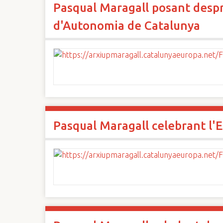
Pasqual Maragall posant despré
n
c
d'Autonomia de Catalunya
i
p
a
l
Pasqual Maragall celebrant l'