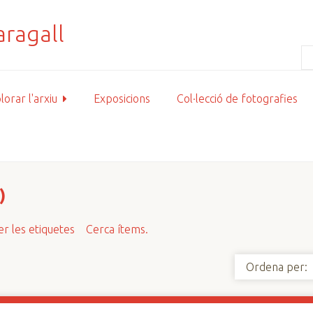
lorar l'arxiu
Exposicions
Col·lecció de fotografies
)
r les etiquetes
Cerca ítems.
Ordena per: