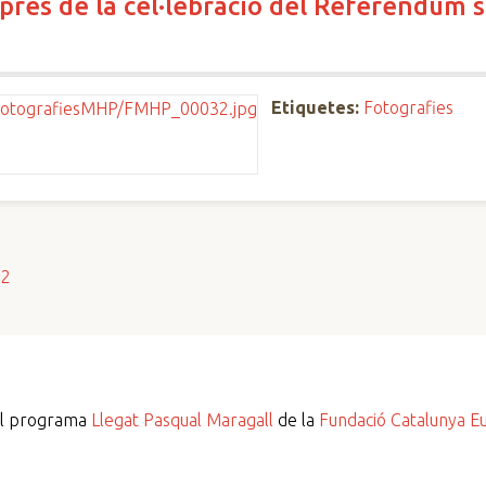
rés de la cel·lebració del Referèndum s
Etiquetes:
Fotografies
s2
del programa
Llegat Pasqual Maragall
de la
Fundació Catalunya E