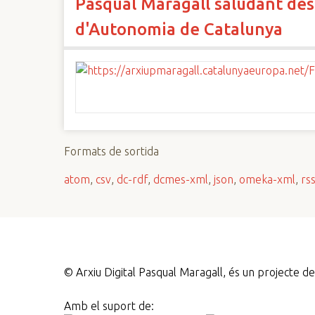
Pasqual Maragall saludant desp
d'Autonomia de Catalunya
Formats de sortida
atom
,
csv
,
dc-rdf
,
dcmes-xml
,
json
,
omeka-xml
,
rs
©
Arxiu Digital Pasqual Maragall, és un projecte 
Amb el suport de: