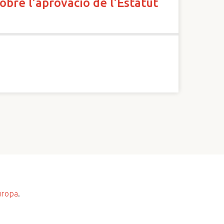
obre l'aprovació de l'Estatut
uropa
.