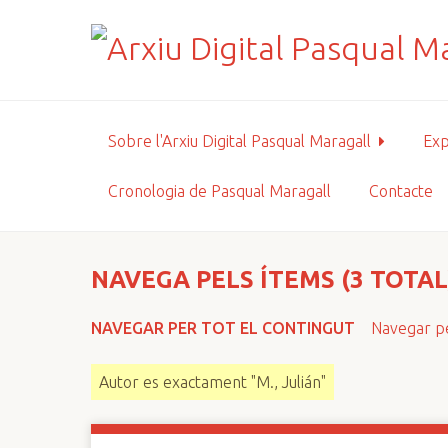
S
a
l
t
a
a
Sobre l'Arxiu Digital Pasqual Maragall
Exp
l
c
Cronologia de Pasqual Maragall
Contacte
o
n
t
i
NAVEGA PELS ÍTEMS (3 TOTAL
n
g
NAVEGAR PER TOT EL CONTINGUT
Navegar pe
u
t
Autor es exactament "M., Julián"
p
r
i