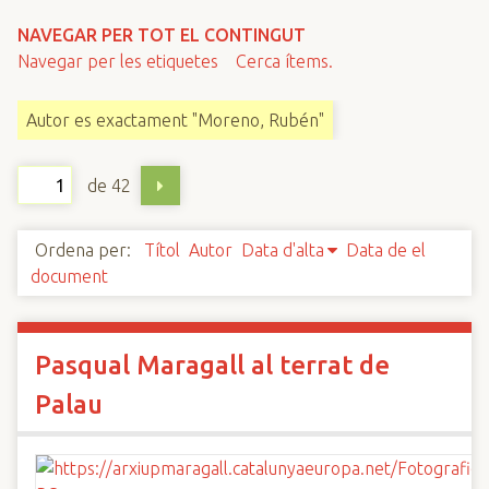
n
NAVEGAR PER TOT EL CONTINGUT
c
Navegar per les etiquetes
Cerca ítems.
i
p
Autor es exactament "Moreno, Rubén"
a
l
de 42
Ordena per:
Títol
Autor
Data d'alta
Data de el
document
Pasqual Maragall al terrat de
Palau