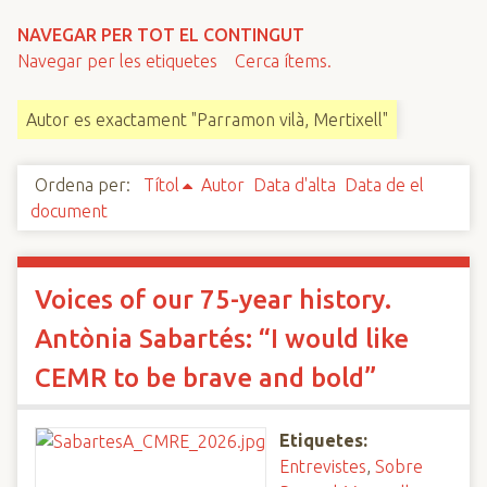
n
NAVEGAR PER TOT EL CONTINGUT
c
Navegar per les etiquetes
Cerca ítems.
i
p
Autor es exactament "Parramon vilà, Mertixell"
a
l
Ordena per:
Títol
Autor
Data d'alta
Data de el
document
Voices of our 75-year history.
Antònia Sabartés: “I would like
CEMR to be brave and bold”
Etiquetes:
Entrevistes
,
Sobre