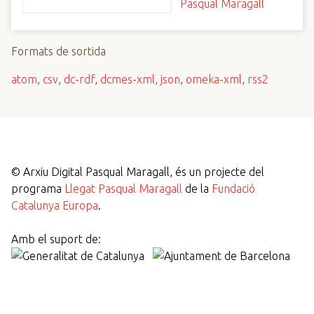
Pasqual Maragall
Formats de sortida
atom
,
csv
,
dc-rdf
,
dcmes-xml
,
json
,
omeka-xml
,
rss2
©
Arxiu Digital Pasqual Maragall, és un projecte del
programa
Llegat Pasqual Maragall
de la
Fundació
Catalunya Europa
.
Amb el suport de: