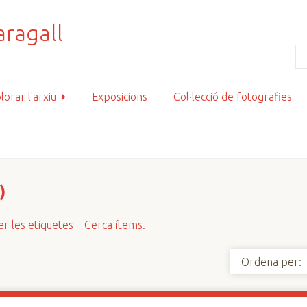
lorar l'arxiu
Exposicions
Col·lecció de fotografies
)
r les etiquetes
Cerca ítems.
Ordena per: