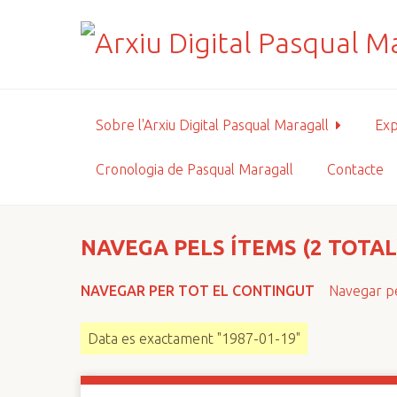
S
a
l
t
a
a
Sobre l'Arxiu Digital Pasqual Maragall
Exp
l
c
Cronologia de Pasqual Maragall
Contacte
o
n
t
i
NAVEGA PELS ÍTEMS (2 TOTAL
n
g
NAVEGAR PER TOT EL CONTINGUT
Navegar pe
u
t
Data es exactament "1987-01-19"
p
r
i