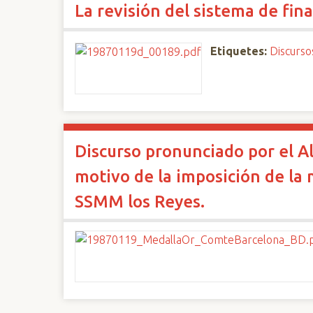
La revisión del sistema de fin
n
c
i
Etiquetes:
Discurso
p
a
l
Discurso pronunciado por el Al
motivo de la imposición de la 
SSMM los Reyes.