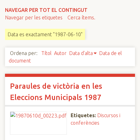
n
NAVEGAR PER TOT EL CONTINGUT
c
Navegar per les etiquetes
Cerca ítems.
i
p
Data es exactament "1987-06-10"
a
l
Ordena per:
Títol
Autor
Data d'alta
Data de el
document
Paraules de victòria en les
Eleccions Municipals 1987
Etiquetes:
Discursos i
conferències