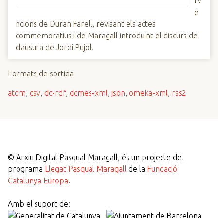
rv
e
ncions de Duran Farell, revisant els actes
commemoratius i de Maragall introduint el discurs de
clausura de Jordi Pujol.
Formats de sortida
atom
,
csv
,
dc-rdf
,
dcmes-xml
,
json
,
omeka-xml
,
rss2
©
Arxiu Digital Pasqual Maragall, és un projecte del
programa
Llegat Pasqual Maragall
de la
Fundació
Catalunya Europa
.
Amb el suport de: