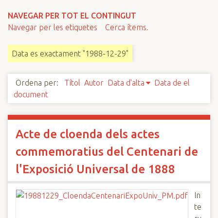
n
NAVEGAR PER TOT EL CONTINGUT
c
Navegar per les etiquetes
Cerca ítems.
i
p
Data es exactament "1988-12-29"
a
l
Ordena per:
Títol
Autor
Data d'alta
Data de el
document
Acte de cloenda dels actes
commemoratius del Centenari de
l'Exposició Universal de 1888
In
te