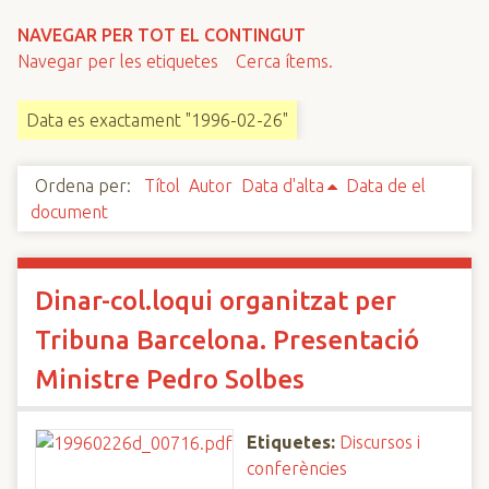
n
NAVEGAR PER TOT EL CONTINGUT
c
Navegar per les etiquetes
Cerca ítems.
i
p
Data es exactament "1996-02-26"
a
l
Ordena per:
Títol
Autor
Data d'alta
Data de el
document
Dinar-col.loqui organitzat per
Tribuna Barcelona. Presentació
Ministre Pedro Solbes
Etiquetes:
Discursos i
conferències