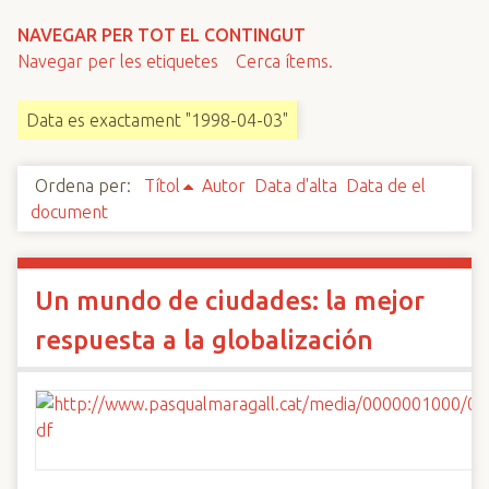
n
NAVEGAR PER TOT EL CONTINGUT
c
Navegar per les etiquetes
Cerca ítems.
i
p
Data es exactament "1998-04-03"
a
l
Ordena per:
Títol
Autor
Data d'alta
Data de el
document
Un mundo de ciudades: la mejor
respuesta a la globalización