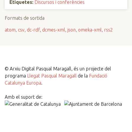
Etiquetes:
Discursos i conferències
Formats de sortida
atom
,
csv
,
dc-rdf
,
dcmes-xml
,
json
,
omeka-xml
,
rss2
©
Arxiu Digital Pasqual Maragall, és un projecte del
programa
Llegat Pasqual Maragall
de la
Fundació
Catalunya Europa
.
Amb el suport de: