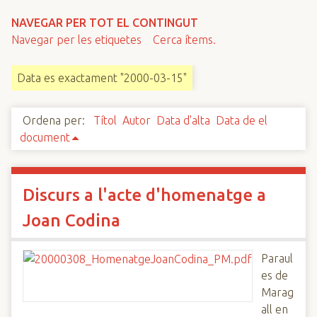
n
NAVEGAR PER TOT EL CONTINGUT
c
Navegar per les etiquetes
Cerca ítems.
i
p
Data es exactament "2000-03-15"
a
l
Ordena per:
Títol
Autor
Data d'alta
Data de el
document
Discurs a l'acte d'homenatge a
Joan Codina
Paraul
es de
Marag
all en