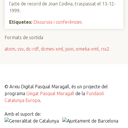
l'acte de record de Joan Codina, traspassat el 13-12-
1999.
Etiquetes:
Discursos i conferències
Formats de sortida
atom
,
csv
,
dc-rdf
,
dcmes-xml
,
json
,
omeka-xml
,
rss2
©
Arxiu Digital Pasqual Maragall, és un projecte del
programa
Llegat Pasqual Maragall
de la
Fundació
Catalunya Europa
.
Amb el suport de: