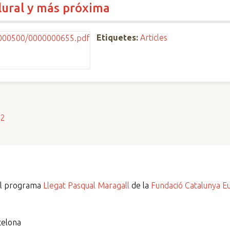
lural y más próxima
Etiquetes:
Articles
s2
del programa
Llegat Pasqual Maragall
de la
Fundació Catalunya E