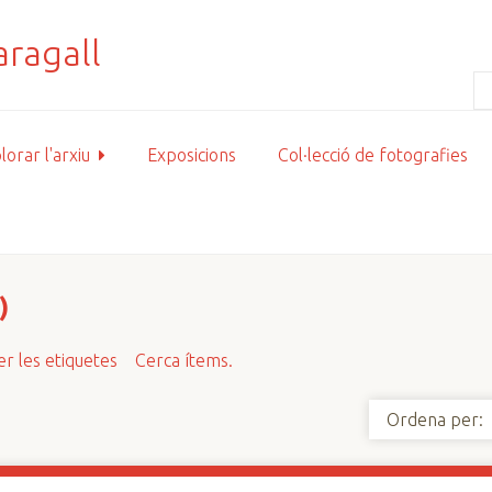
lorar l'arxiu
Exposicions
Col·lecció de fotografies
)
r les etiquetes
Cerca ítems.
Ordena per: