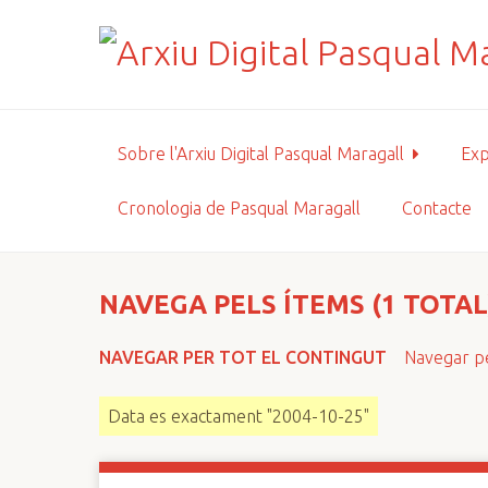
S
a
l
t
a
a
Sobre l'Arxiu Digital Pasqual Maragall
Exp
l
c
Cronologia de Pasqual Maragall
Contacte
o
n
t
i
NAVEGA PELS ÍTEMS (1 TOTAL
n
g
NAVEGAR PER TOT EL CONTINGUT
Navegar pe
u
t
Data es exactament "2004-10-25"
p
r
i