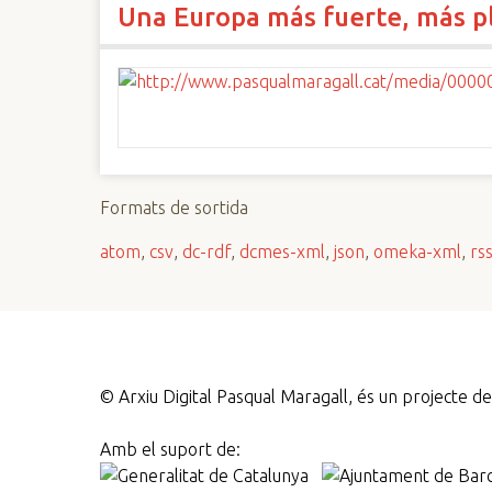
Una Europa más fuerte, más p
n
c
i
p
a
l
Formats de sortida
atom
,
csv
,
dc-rdf
,
dcmes-xml
,
json
,
omeka-xml
,
rs
©
Arxiu Digital Pasqual Maragall, és un projecte 
Amb el suport de: