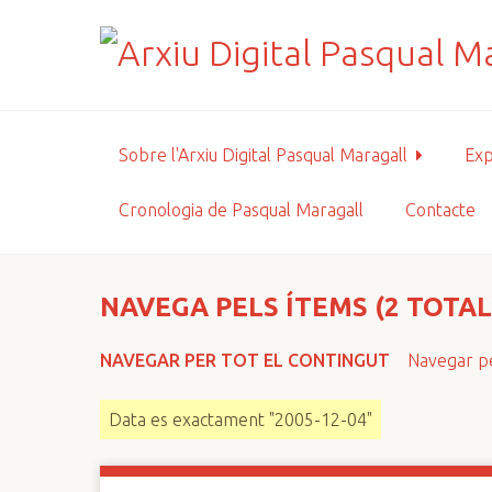
S
a
l
t
a
a
Sobre l'Arxiu Digital Pasqual Maragall
Exp
l
c
Cronologia de Pasqual Maragall
Contacte
o
n
t
i
NAVEGA PELS ÍTEMS (2 TOTAL
n
g
NAVEGAR PER TOT EL CONTINGUT
Navegar pe
u
t
Data es exactament "2005-12-04"
p
r
i