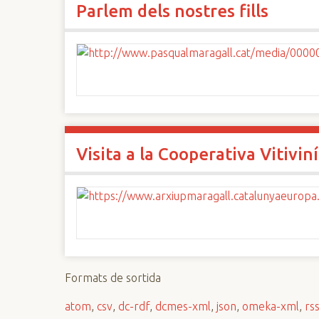
Parlem dels nostres fills
n
c
i
p
a
l
Visita a la Cooperativa Vitivin
Formats de sortida
atom
,
csv
,
dc-rdf
,
dcmes-xml
,
json
,
omeka-xml
,
rs