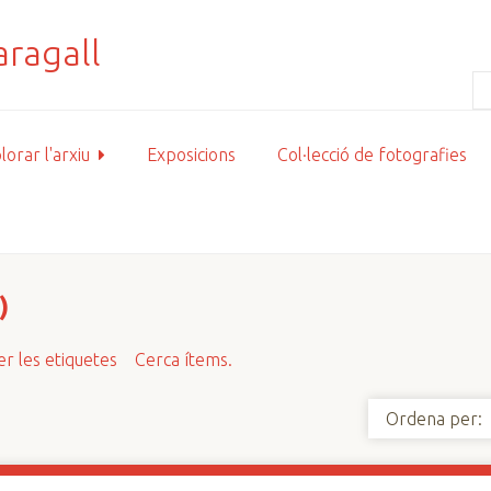
lorar l'arxiu
Exposicions
Col·lecció de fotografies
)
r les etiquetes
Cerca ítems.
Ordena per: