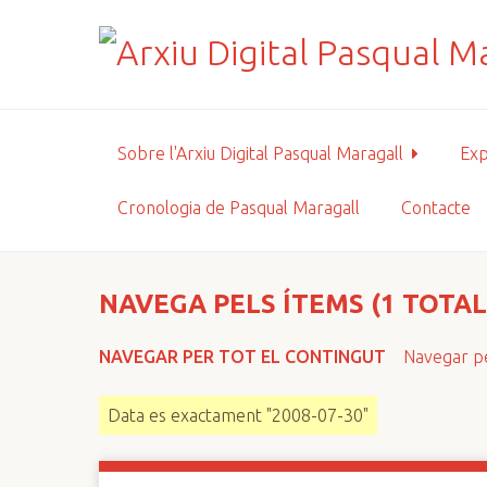
S
a
l
t
a
a
Sobre l'Arxiu Digital Pasqual Maragall
Exp
l
c
Cronologia de Pasqual Maragall
Contacte
o
n
t
i
NAVEGA PELS ÍTEMS (1 TOTAL
n
g
NAVEGAR PER TOT EL CONTINGUT
Navegar pe
u
t
Data es exactament "2008-07-30"
p
r
i