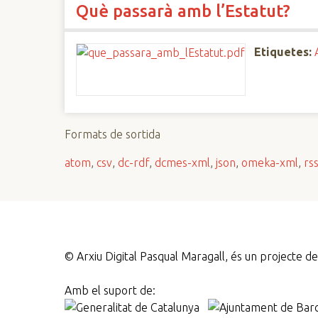
Què passarà amb l’Estatut?
n
c
i
Etiquetes:
p
a
l
Formats de sortida
atom
,
csv
,
dc-rdf
,
dcmes-xml
,
json
,
omeka-xml
,
rs
©
Arxiu Digital Pasqual Maragall, és un projecte 
Amb el suport de: