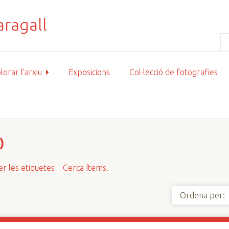
lorar l'arxiu
Exposicions
Col·lecció de fotografies
)
r les etiquetes
Cerca ítems.
Ordena per: