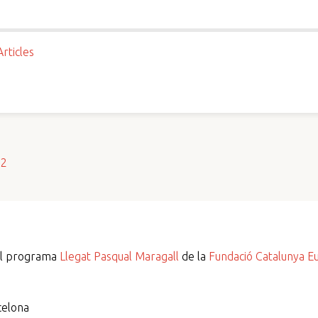
Articles
s2
del programa
Llegat Pasqual Maragall
de la
Fundació Catalunya E