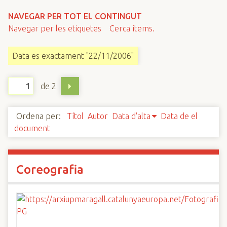
n
NAVEGAR PER TOT EL CONTINGUT
c
Navegar per les etiquetes
Cerca ítems.
i
p
Data es exactament "22/11/2006"
a
l
de 2
Ordena per:
Títol
Autor
Data d'alta
Data de el
document
Coreografia