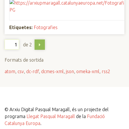
Etiquetes:
Fotografies
de 2
Formats de sortida
atom
,
csv
,
dc-rdf
,
dcmes-xml
,
json
,
omeka-xml
,
rss2
©
Arxiu Digital Pasqual Maragall, és un projecte del
programa
Llegat Pasqual Maragall
de la
Fundació
Catalunya Europa
.