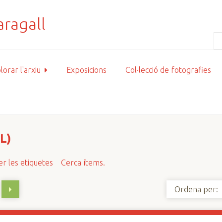
lorar l'arxiu
Exposicions
Col·lecció de fotografies
L)
r les etiquetes
Cerca ítems.
Ordena per: