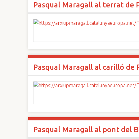
Pasqual Maragall al terrat de 
n
c
i
p
a
l
Pasqual Maragall al carilló de 
Pasqual Maragall al pont del B