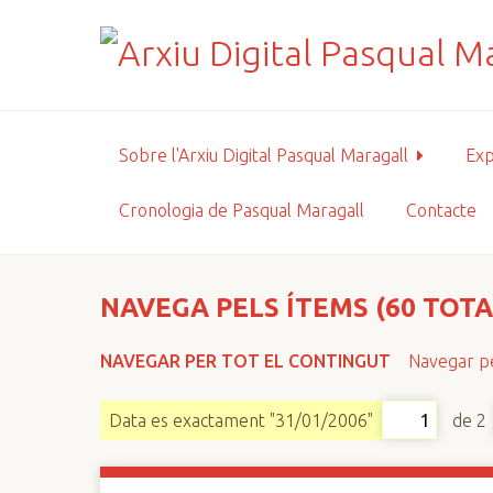
S
a
l
t
a
a
Sobre l'Arxiu Digital Pasqual Maragall
Exp
l
c
Cronologia de Pasqual Maragall
Contacte
o
n
t
i
NAVEGA PELS ÍTEMS (60 TOTA
n
g
NAVEGAR PER TOT EL CONTINGUT
Navegar pe
u
t
de 2
Data es exactament "31/01/2006"
p
r
i