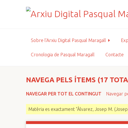
S
a
l
t
a
a
Sobre l'Arxiu Digital Pasqual Maragall
Exp
l
c
Cronologia de Pasqual Maragall
Contacte
o
n
t
i
NAVEGA PELS ÍTEMS (17 TOTA
n
g
NAVEGAR PER TOT EL CONTINGUT
Navegar pe
u
t
Matèria es exactament "Àlvarez, Josep M. (Josep
p
r
i