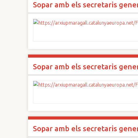
Sopar amb els secretaris gene
n
c
i
p
a
l
Sopar amb els secretaris gene
Sopar amb els secretaris gene