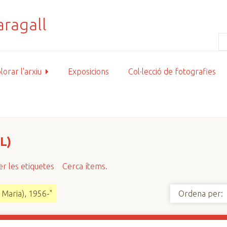
lorar l'arxiu
Exposicions
Col·lecció de fotografies
L)
r les etiquetes
Cerca ítems.
 Maria), 1956-"
Ordena per: