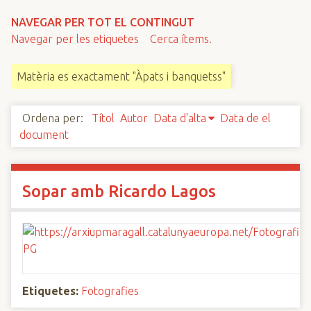
n
NAVEGAR PER TOT EL CONTINGUT
c
Navegar per les etiquetes
Cerca ítems.
i
p
Matèria es exactament "Àpats i banquetss"
a
l
Ordena per:
Títol
Autor
Data d'alta
Data de el
document
Sopar amb Ricardo Lagos
Etiquetes:
Fotografies