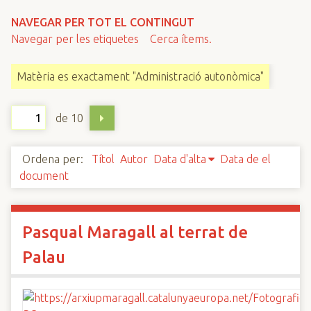
n
NAVEGAR PER TOT EL CONTINGUT
c
Navegar per les etiquetes
Cerca ítems.
i
p
Matèria es exactament "Administració autonòmica"
a
l
de 10
Ordena per:
Títol
Autor
Data d'alta
Data de el
document
Pasqual Maragall al terrat de
Palau