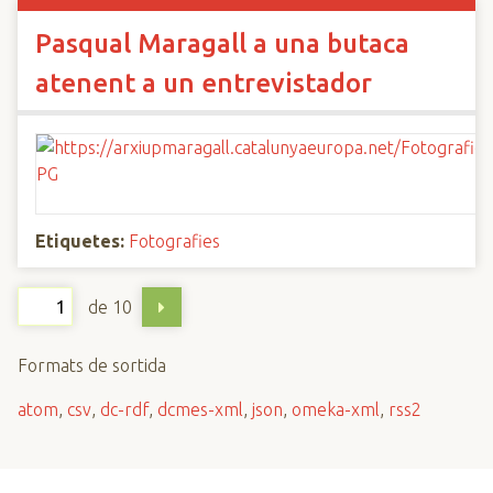
Pasqual Maragall a una butaca
atenent a un entrevistador
Etiquetes:
Fotografies
de 10
Formats de sortida
atom
,
csv
,
dc-rdf
,
dcmes-xml
,
json
,
omeka-xml
,
rss2