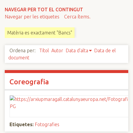
n
NAVEGAR PER TOT EL CONTINGUT
c
Navegar per les etiquetes
Cerca ítems.
i
p
Matèria es exactament "Bancs"
a
l
Ordena per:
Títol
Autor
Data d'alta
Data de el
document
Coreografia
Etiquetes:
Fotografies