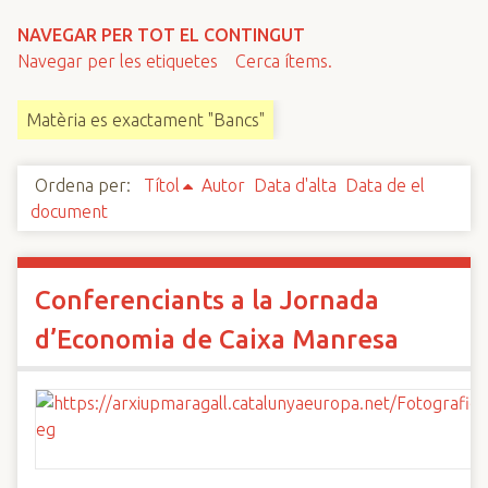
n
NAVEGAR PER TOT EL CONTINGUT
c
Navegar per les etiquetes
Cerca ítems.
i
p
Matèria es exactament "Bancs"
a
l
Ordena per:
Títol
Autor
Data d'alta
Data de el
document
Conferenciants a la Jornada
d’Economia de Caixa Manresa