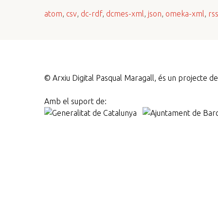
n
atom
,
csv
,
dc-rdf
,
dcmes-xml
,
json
,
omeka-xml
,
rs
c
i
p
a
l
©
Arxiu Digital Pasqual Maragall, és un projecte 
Amb el suport de: