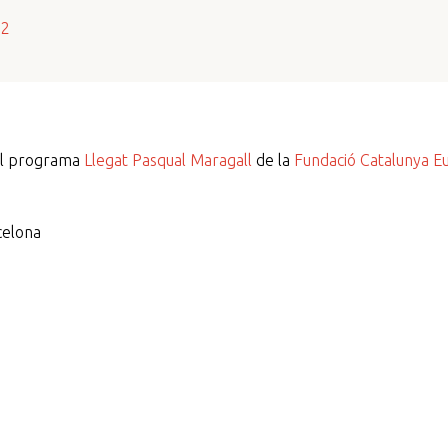
s2
del programa
Llegat Pasqual Maragall
de la
Fundació Catalunya E