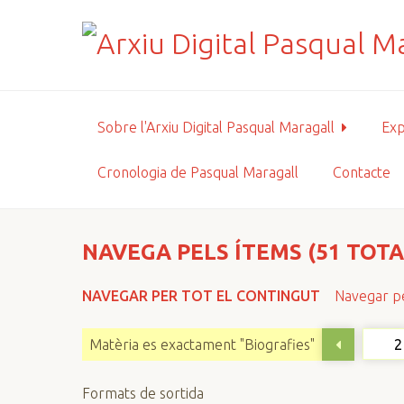
S
a
l
t
a
a
Sobre l'Arxiu Digital Pasqual Maragall
Exp
l
c
Cronologia de Pasqual Maragall
Contacte
o
n
t
i
NAVEGA PELS ÍTEMS (51 TOTA
n
g
NAVEGAR PER TOT EL CONTINGUT
Navegar pe
u
t
Matèria es exactament "Biografies"
p
r
Formats de sortida
i