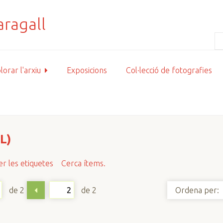
lorar l'arxiu
Exposicions
Col·lecció de fotografies
L)
r les etiquetes
Cerca ítems.
de 2
de 2
Ordena per: