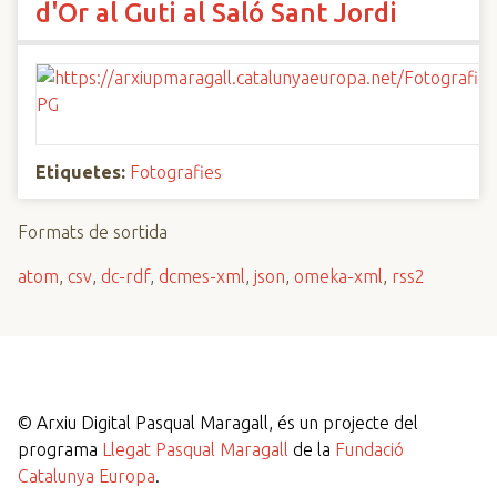
d'Or al Guti al Saló Sant Jordi
Etiquetes:
Fotografies
Formats de sortida
atom
,
csv
,
dc-rdf
,
dcmes-xml
,
json
,
omeka-xml
,
rss2
©
Arxiu Digital Pasqual Maragall, és un projecte del
programa
Llegat Pasqual Maragall
de la
Fundació
Catalunya Europa
.