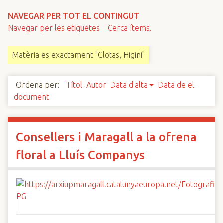
n
NAVEGAR PER TOT EL CONTINGUT
c
Navegar per les etiquetes
Cerca ítems.
i
p
Matèria es exactament "Clotas, Higini"
a
l
Ordena per:
Títol
Autor
Data d'alta
Data de el
document
Consellers i Maragall a la ofrena
floral a Lluís Companys