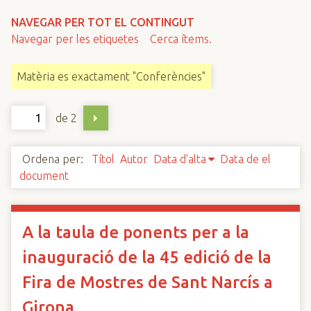
n
NAVEGAR PER TOT EL CONTINGUT
c
Navegar per les etiquetes
Cerca ítems.
i
p
Matèria es exactament "Conferències"
a
l
de 2
Ordena per:
Títol
Autor
Data d'alta
Data de el
document
A la taula de ponents per a la
inauguració de la 45 edició de la
Fira de Mostres de Sant Narcís a
Girona