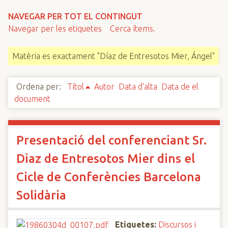
n
NAVEGAR PER TOT EL CONTINGUT
c
Navegar per les etiquetes
Cerca ítems.
i
p
Matèria es exactament "Díaz de Entresotos Mier, Ángel"
a
l
Ordena per:
Títol
Autor
Data d'alta
Data de el
document
Presentació del conferenciant Sr.
Diaz de Entresotos Mier dins el
Cicle de Conferències Barcelona
Solidària
Etiquetes:
Discursos i