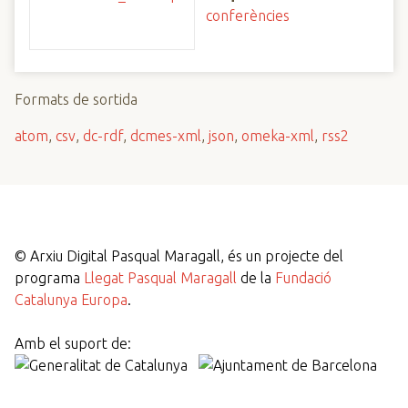
conferències
Formats de sortida
atom
,
csv
,
dc-rdf
,
dcmes-xml
,
json
,
omeka-xml
,
rss2
©
Arxiu Digital Pasqual Maragall, és un projecte del
programa
Llegat Pasqual Maragall
de la
Fundació
Catalunya Europa
.
Amb el suport de: