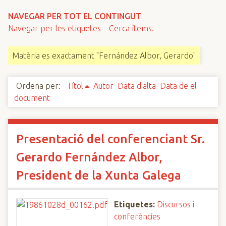
n
NAVEGAR PER TOT EL CONTINGUT
c
Navegar per les etiquetes
Cerca ítems.
i
p
Matèria es exactament "Fernández Albor, Gerardo"
a
l
Ordena per:
Títol
Autor
Data d'alta
Data de el
document
Presentació del conferenciant Sr.
Gerardo Fernández Albor,
President de la Xunta Galega
Etiquetes:
Discursos i
conferències