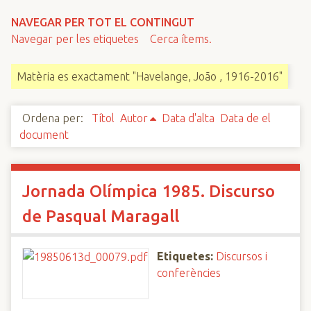
n
NAVEGAR PER TOT EL CONTINGUT
c
Navegar per les etiquetes
Cerca ítems.
i
p
Matèria es exactament "Havelange, João , 1916-2016"
a
l
Ordena per:
Títol
Autor
Data d'alta
Data de el
document
Jornada Olímpica 1985. Discurso
de Pasqual Maragall
Etiquetes:
Discursos i
conferències