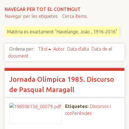
n
NAVEGAR PER TOT EL CONTINGUT
c
Navegar per les etiquetes
Cerca ítems.
i
p
Matèria es exactament "Havelange, João , 1916-2016"
a
l
Ordena per:
Títol
Autor
Data d'alta
Data de el
document
Jornada Olímpica 1985. Discurso
de Pasqual Maragall
Etiquetes:
Discursos i
conferències