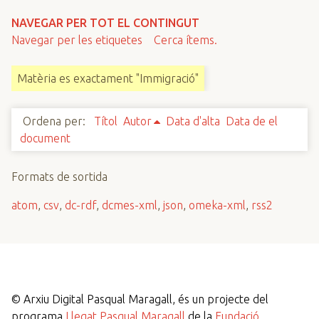
n
NAVEGAR PER TOT EL CONTINGUT
c
Navegar per les etiquetes
Cerca ítems.
i
p
Matèria es exactament "Immigració"
a
l
Ordena per:
Títol
Autor
Data d'alta
Data de el
document
Formats de sortida
atom
,
csv
,
dc-rdf
,
dcmes-xml
,
json
,
omeka-xml
,
rss2
©
Arxiu Digital Pasqual Maragall, és un projecte del
programa
Llegat Pasqual Maragall
de la
Fundació