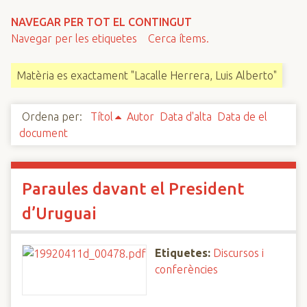
n
NAVEGAR PER TOT EL CONTINGUT
c
Navegar per les etiquetes
Cerca ítems.
i
p
Matèria es exactament "Lacalle Herrera, Luis Alberto"
a
l
Ordena per:
Títol
Autor
Data d'alta
Data de el
document
Paraules davant el President
d’Uruguai
Etiquetes:
Discursos i
conferències