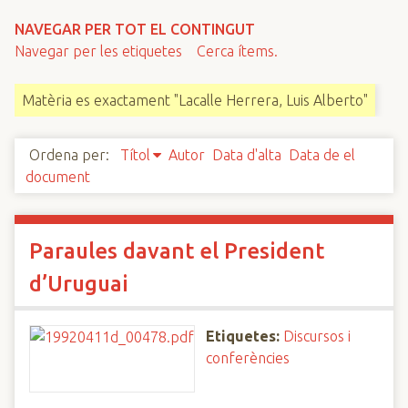
n
NAVEGAR PER TOT EL CONTINGUT
c
Navegar per les etiquetes
Cerca ítems.
i
p
Matèria es exactament "Lacalle Herrera, Luis Alberto"
a
l
Ordena per:
Títol
Autor
Data d'alta
Data de el
document
Paraules davant el President
d’Uruguai
Etiquetes:
Discursos i
conferències