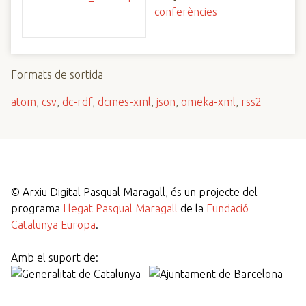
conferències
Formats de sortida
atom
,
csv
,
dc-rdf
,
dcmes-xml
,
json
,
omeka-xml
,
rss2
©
Arxiu Digital Pasqual Maragall, és un projecte del
programa
Llegat Pasqual Maragall
de la
Fundació
Catalunya Europa
.
Amb el suport de: