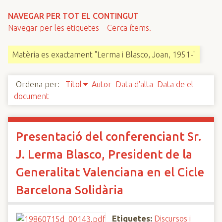
n
NAVEGAR PER TOT EL CONTINGUT
c
Navegar per les etiquetes
Cerca ítems.
i
p
Matèria es exactament "Lerma i Blasco, Joan, 1951-"
a
l
Ordena per:
Títol
Autor
Data d'alta
Data de el
document
Presentació del conferenciant Sr.
J. Lerma Blasco, President de la
Generalitat Valenciana en el Cicle
Barcelona Solidària
Etiquetes:
Discursos i