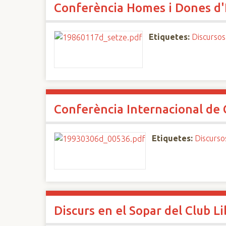
Conferència Homes i Dones d'
n
c
i
Etiquetes:
Discursos
p
a
l
Conferència Internacional de 
Etiquetes:
Discurso
Discurs en el Sopar del Club Li