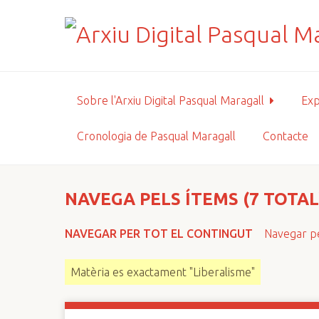
S
a
l
t
a
a
Sobre l'Arxiu Digital Pasqual Maragall
Exp
l
c
Cronologia de Pasqual Maragall
Contacte
o
n
t
i
NAVEGA PELS ÍTEMS (7 TOTAL
n
g
NAVEGAR PER TOT EL CONTINGUT
Navegar pe
u
t
Matèria es exactament "Liberalisme"
p
r
i