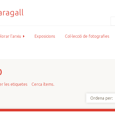
lorar l'arxiu
Exposicions
Col·lecció de fotografies
)
r les etiquetes
Cerca ítems.
Ordena per: