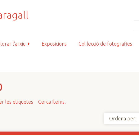
lorar l'arxiu
Exposicions
Col·lecció de fotografies
)
r les etiquetes
Cerca ítems.
Ordena per: