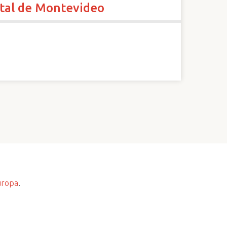
ntal de Montevideo
uropa
.