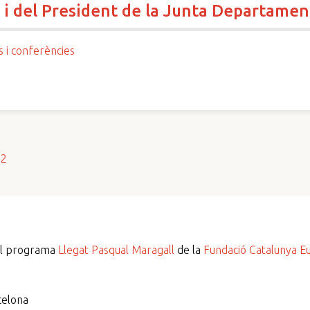
l i del President de la Junta Departame
s i conferències
s2
del programa
Llegat Pasqual Maragall
de la
Fundació Catalunya E