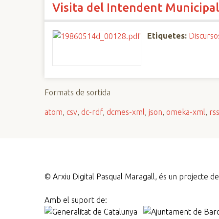
Visita del Intendent Municipa
n
c
i
Etiquetes:
Discurso
p
a
l
Formats de sortida
atom
,
csv
,
dc-rdf
,
dcmes-xml
,
json
,
omeka-xml
,
rs
©
Arxiu Digital Pasqual Maragall, és un projecte 
Amb el suport de: