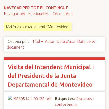
n
NAVEGAR PER TOT EL CONTINGUT
c
Navegar per les etiquetes
Cerca ítems.
i
p
Matèria es exactament "Montevideo"
a
l
Ordena per:
Títol
Autor
Data d'alta
Data de el
document
Visita del Intendent Municipal i
del President de la Junta
Departamental de Montevideo
Etiquetes:
Discursos i
conferències