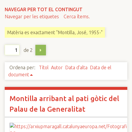
n
NAVEGAR PER TOT EL CONTINGUT
c
Navegar per les etiquetes
Cerca ítems.
i
p
Matèria es exactament "Montilla, José, 1955-"
a
l
de 2
Ordena per:
Títol
Autor
Data d'alta
Data de el
document
Montilla arribant al pati gòtic del
Palau de la Generalitat