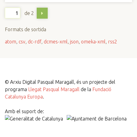
de 2
Formats de sortida
atom
,
csv
,
dc-rdf
,
dcmes-xml
,
json
,
omeka-xml
,
rss2
©
Arxiu Digital Pasqual Maragall, és un projecte del
programa
Llegat Pasqual Maragall
de la
Fundació
Catalunya Europa
.
Amb el suport de: