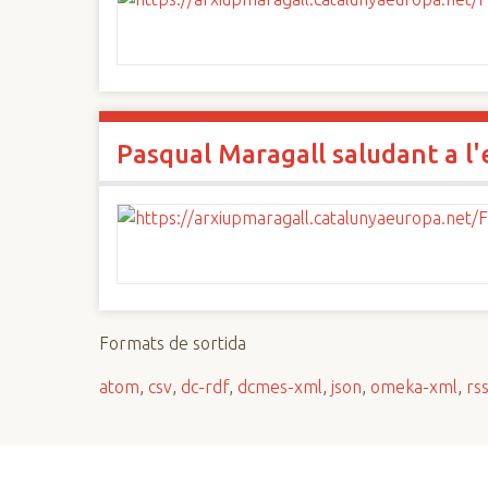
Pasqual Maragall saludant a l
Formats de sortida
atom
,
csv
,
dc-rdf
,
dcmes-xml
,
json
,
omeka-xml
,
rs