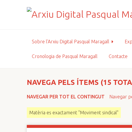
S
a
l
t
a
a
Sobre l'Arxiu Digital Pasqual Maragall
Exp
l
c
Cronologia de Pasqual Maragall
Contacte
o
n
t
i
NAVEGA PELS ÍTEMS (15 TOTA
n
g
NAVEGAR PER TOT EL CONTINGUT
Navegar pe
u
t
Matèria es exactament "Moviment sindical"
p
r
i