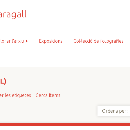
lorar l'arxiu
Exposicions
Col·lecció de fotografies
L)
r les etiquetes
Cerca ítems.
Ordena per: