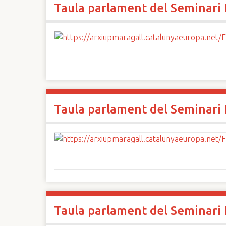
Taula parlament del Seminari I
n
c
i
p
a
l
Taula parlament del Seminari I
Taula parlament del Seminari I