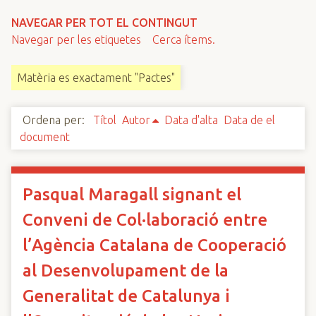
n
NAVEGAR PER TOT EL CONTINGUT
c
Navegar per les etiquetes
Cerca ítems.
i
p
Matèria es exactament "Pactes"
a
l
Ordena per:
Títol
Autor
Data d'alta
Data de el
document
Pasqual Maragall signant el
Conveni de Col·laboració entre
l’Agència Catalana de Cooperació
al Desenvolupament de la
Generalitat de Catalunya i