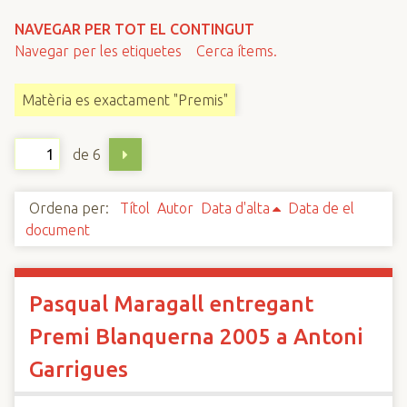
n
NAVEGAR PER TOT EL CONTINGUT
c
Navegar per les etiquetes
Cerca ítems.
i
p
Matèria es exactament "Premis"
a
l
de 6
Ordena per:
Títol
Autor
Data d'alta
Data de el
document
Pasqual Maragall entregant
Premi Blanquerna 2005 a Antoni
Garrigues