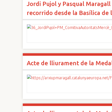
Jordi Pujol y Pasqual Maragall 
n
c
recorrido desde la Basílica d
i
p
a
l
Acte de lliurament de la Medall