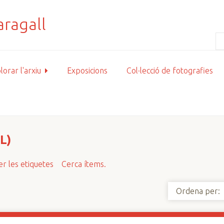
lorar l'arxiu
Exposicions
Col·lecció de fotografies
L)
r les etiquetes
Cerca ítems.
Ordena per: