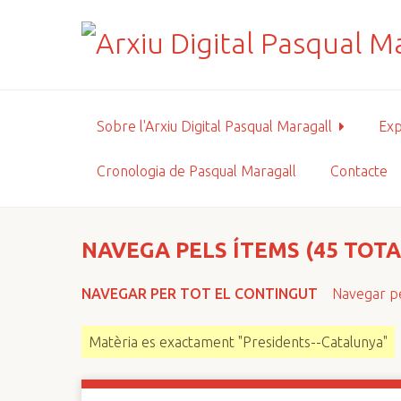
S
a
l
t
a
a
Sobre l'Arxiu Digital Pasqual Maragall
Exp
l
c
Cronologia de Pasqual Maragall
Contacte
o
n
t
i
NAVEGA PELS ÍTEMS (45 TOTA
n
g
NAVEGAR PER TOT EL CONTINGUT
Navegar pe
u
t
Matèria es exactament "Presidents--Catalunya"
p
r
i