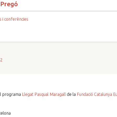
 Pregó
s i conferències
s2
del programa
Llegat Pasqual Maragall
de la
Fundació Catalunya E