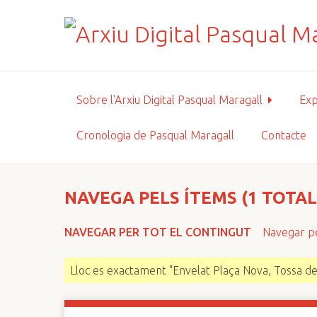
S
a
l
t
a
a
Sobre l'Arxiu Digital Pasqual Maragall
Exp
l
c
Cronologia de Pasqual Maragall
Contacte
o
n
t
i
NAVEGA PELS ÍTEMS (1 TOTAL
n
g
NAVEGAR PER TOT EL CONTINGUT
Navegar pe
u
t
Lloc es exactament "Envelat Plaça Nova, Tossa d
p
r
i