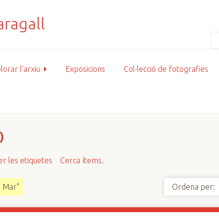
lorar l'arxiu
Exposicions
Col·lecció de fotografies
)
r les etiquetes
Cerca ítems.
e Mar"
Ordena per: