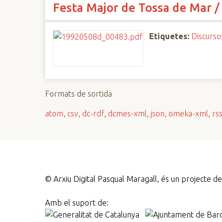
Festa Major de Tossa de Mar /
n
c
i
Etiquetes:
Discurso
p
a
l
Formats de sortida
atom
,
csv
,
dc-rdf
,
dcmes-xml
,
json
,
omeka-xml
,
rs
©
Arxiu Digital Pasqual Maragall, és un projecte 
Amb el suport de: