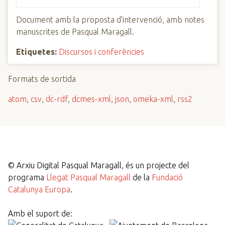
Document amb la proposta d'intervenció, amb notes
manuscrites de Pasqual Maragall.
Etiquetes:
Discursos i conferències
Formats de sortida
atom
,
csv
,
dc-rdf
,
dcmes-xml
,
json
,
omeka-xml
,
rss2
©
Arxiu Digital Pasqual Maragall, és un projecte del
programa
Llegat Pasqual Maragall
de la
Fundació
Catalunya Europa
.
Amb el suport de: