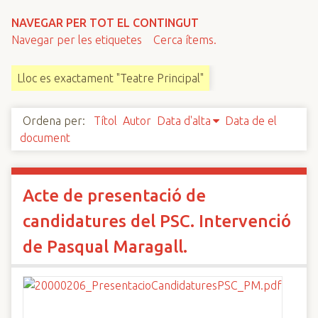
n
NAVEGAR PER TOT EL CONTINGUT
c
Navegar per les etiquetes
Cerca ítems.
i
p
Lloc es exactament "Teatre Principal"
a
l
Ordena per:
Títol
Autor
Data d'alta
Data de el
document
Acte de presentació de
candidatures del PSC. Intervenció
de Pasqual Maragall.