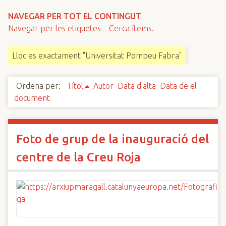
n
NAVEGAR PER TOT EL CONTINGUT
c
Navegar per les etiquetes
Cerca ítems.
i
p
Lloc es exactament "Universitat Pompeu Fabra"
a
l
Ordena per:
Títol
Autor
Data d'alta
Data de el
document
Foto de grup de la inauguració del
centre de la Creu Roja