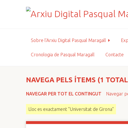
S
a
l
t
a
a
Sobre l'Arxiu Digital Pasqual Maragall
Exp
l
c
Cronologia de Pasqual Maragall
Contacte
o
n
t
i
NAVEGA PELS ÍTEMS (1 TOTAL
n
g
NAVEGAR PER TOT EL CONTINGUT
Navegar pe
u
t
Lloc es exactament "Universitat de Girona"
p
r
i