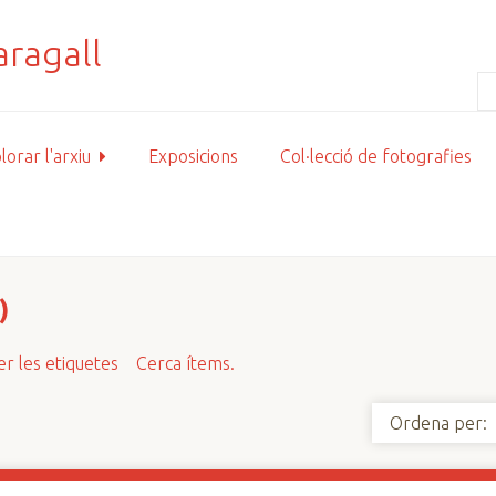
lorar l'arxiu
Exposicions
Col·lecció de fotografies
)
r les etiquetes
Cerca ítems.
Ordena per: