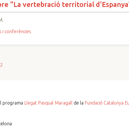
bre "La vertebració territorial d'Espanya
M.
s i conferències
s2
del programa
Llegat Pasqual Maragall
de la
Fundació Catalunya E