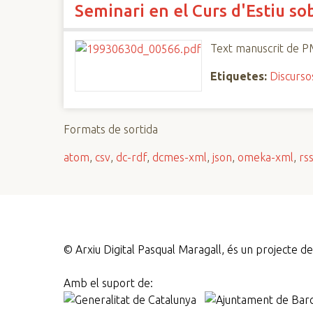
Seminari en el Curs d'Estiu so
n
c
i
Text manuscrit de P
p
Etiquetes:
Discurso
a
l
Formats de sortida
atom
,
csv
,
dc-rdf
,
dcmes-xml
,
json
,
omeka-xml
,
rs
©
Arxiu Digital Pasqual Maragall, és un projecte 
Amb el suport de: