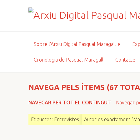
S
a
l
t
a
a
Sobre l'Arxiu Digital Pasqual Maragall
Exp
l
c
Cronologia de Pasqual Maragall
Contacte
o
n
t
i
NAVEGA PELS ÍTEMS (67 TOTA
n
g
NAVEGAR PER TOT EL CONTINGUT
Navegar pe
u
t
Etiquetes: Entrevistes
Autor es exactament "Mar
p
r
i