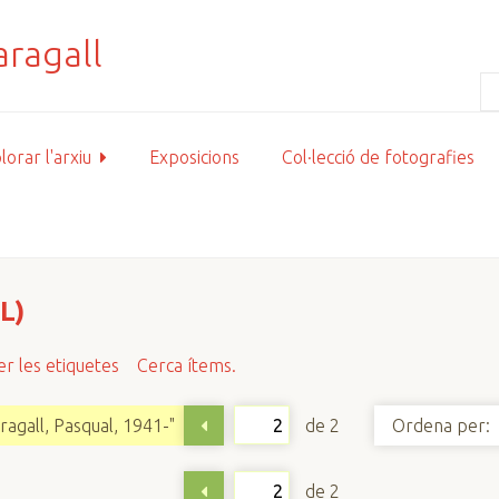
lorar l'arxiu
Exposicions
Col·lecció de fotografies
L)
r les etiquetes
Cerca ítems.
de 2
agall, Pasqual, 1941-"
Ordena per:
de 2