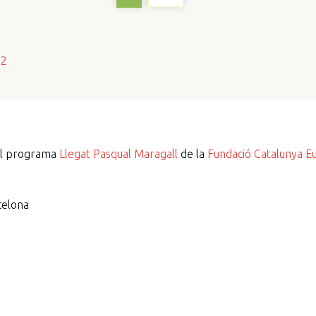
s2
del programa
Llegat Pasqual Maragall
de la
Fundació Catalunya E