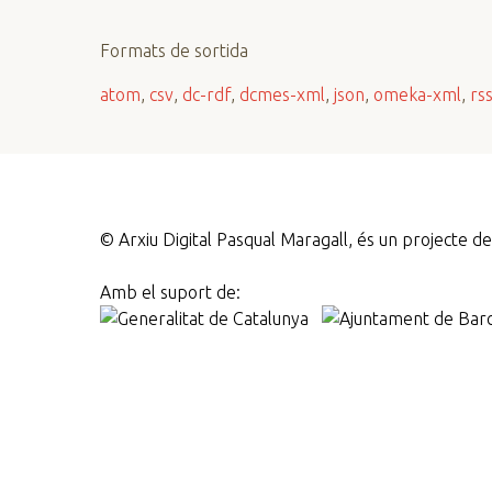
n
c
Formats de sortida
i
atom
,
csv
,
dc-rdf
,
dcmes-xml
,
json
,
omeka-xml
,
rs
p
a
l
©
Arxiu Digital Pasqual Maragall, és un projecte 
Amb el suport de: