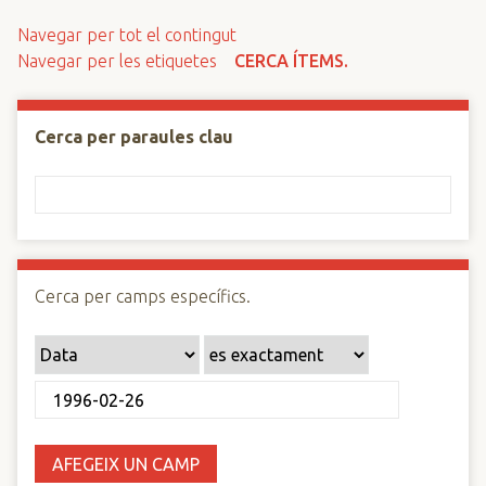
n
Navegar per tot el contingut
c
Navegar per les etiquetes
CERCA ÍTEMS.
i
p
a
Cerca per paraules clau
l
Cerca per camps específics.
AFEGEIX UN CAMP