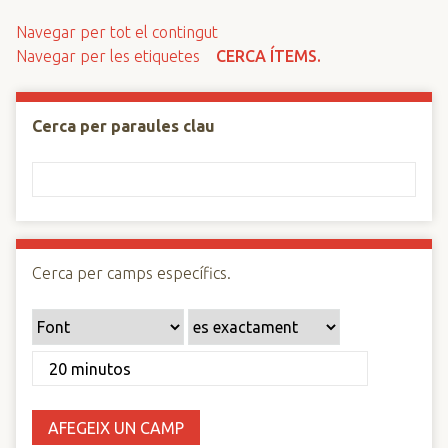
n
Navegar per tot el contingut
c
Navegar per les etiquetes
CERCA ÍTEMS.
i
p
a
Cerca per paraules clau
l
Cerca per camps específics.
AFEGEIX UN CAMP