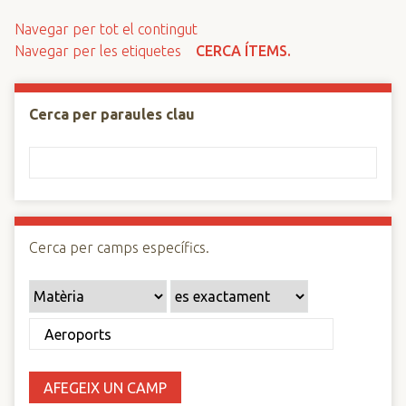
n
Navegar per tot el contingut
c
Navegar per les etiquetes
CERCA ÍTEMS.
i
p
a
Cerca per paraules clau
l
Cerca per camps específics.
AFEGEIX UN CAMP