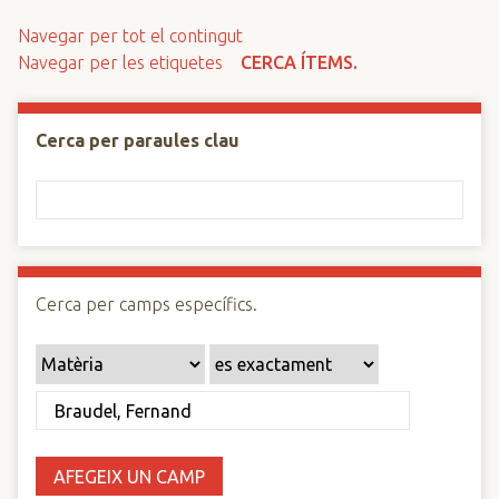
n
Navegar per tot el contingut
c
Navegar per les etiquetes
CERCA ÍTEMS.
i
p
a
Cerca per paraules clau
l
Cerca per camps específics.
AFEGEIX UN CAMP